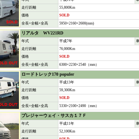
走行距離
55,800Km
価格
SOLD
全長×全幅×全高
5950×2160×2600(mm)
リアルタ
WV221RD
年式
平成7年
走行距離
76,000Km
価格
SOLD
全長×全幅×全高
6300×2230×2540（mm）
ロードトレック170
populer
年式
平成13年
走行距離
59,300Km
価格
SOLD
全長×全幅×全高
5330×2100×2490（mm）
プレジャーウェイ・サスカ１７Ｆ
年式
平成11年
走行距離
52,100Km