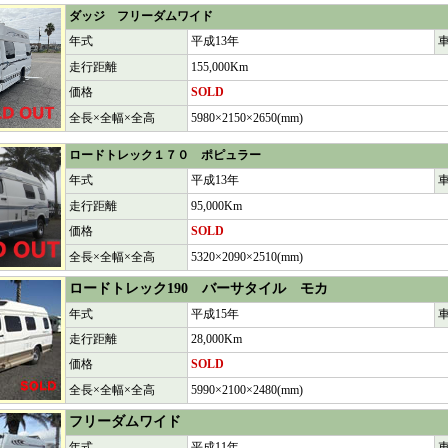
ダッジ フリーダムワイド
年式
平成13年
走行距離
155,000Km
価格
SOLD
全長×全幅×全高
5980×2150×2650(mm)
ロードトレック１７０ ポピュラー
年式
平成13年
走行距離
95,000Km
価格
SOLD
全長×全幅×全高
5320×2090×2510(mm)
ロードトレック190 バーサタイル モカ
年式
平成15年
走行距離
28,000Km
価格
SOLD
全長×全幅×全高
5990×2100×2480(mm)
フリーダムワイド
年式
平成11年