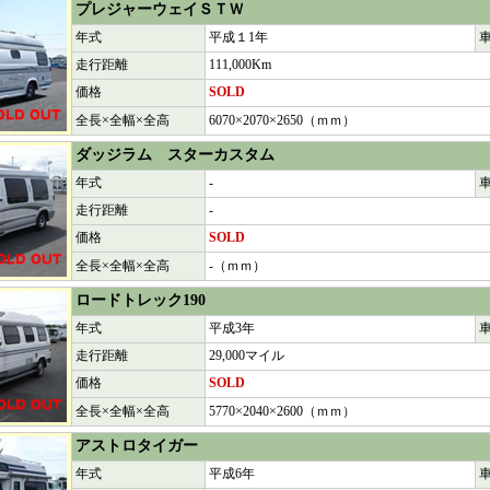
プレジャーウェイＳＴＷ
年式
平成１1年
走行距離
111,000Km
価格
SOLD
全長×全幅×全高
6070×2070×2650（ｍｍ）
ダッジラム スターカスタム
年式
-
走行距離
-
価格
SOLD
全長×全幅×全高
-（ｍｍ）
ロードトレック190
年式
平成3年
走行距離
29,000マイル
価格
SOLD
全長×全幅×全高
5770×2040×2600（ｍｍ）
アストロタイガー
年式
平成6年