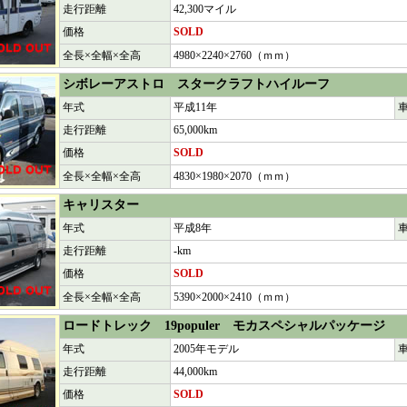
走行距離
42,300マイル
価格
SOLD
全長×全幅×全高
4980×2240×2760（ｍｍ）
シボレーアストロ スタークラフトハイルーフ
年式
平成11年
走行距離
65,000km
価格
SOLD
全長×全幅×全高
4830×1980×2070（ｍｍ）
キャリスター
年式
平成8年
走行距離
-km
価格
SOLD
全長×全幅×全高
5390×2000×2410（ｍｍ）
ロードトレック 19populer
モカスペシャルパッケージ
年式
2005年モデル
走行距離
44,000km
価格
SOLD